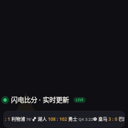
闪电比分 · 实时更新
LIVE
 : 1
利物浦
🏀 湖人
108 : 102
勇士
⚽ 皇马
3 : 0
巴萨
76'
Q4 3:22
5