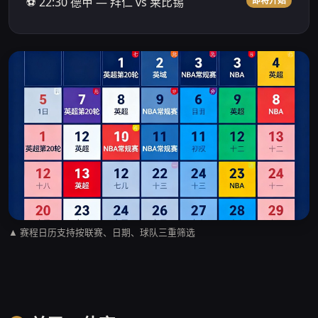
⚽ 22:30 德甲 — 拜仁 vs 莱比锡
即将开始
▲ 赛程日历支持按联赛、日期、球队三重筛选