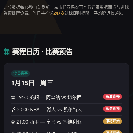
比分数据每15秒自动刷新，点击任意场次可查看详细数据面板与进球
弹窗提醒设置。昨日共推送
247次
进球即时提醒，平均延迟仅8秒。
赛程日历 · 比赛预告
今日赛事
1月15日 · 周三
⚽ 19:30 英超 — 阿森纳 vs 切尔西
高清直播
🏀 20:00 NBA — 湖人 vs 凯尔特人
高清直播
⚽ 21:00 西甲 — 皇马 vs 塞维利亚
即将开始