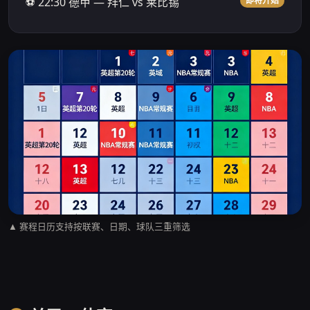
⚽ 22:30 德甲 — 拜仁 vs 莱比锡
即将开始
▲ 赛程日历支持按联赛、日期、球队三重筛选