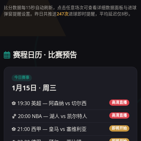
比分数据每15秒自动刷新，点击任意场次可查看详细数据面板与进球
弹窗提醒设置。昨日共推送
247次
进球即时提醒，平均延迟仅8秒。
赛程日历 · 比赛预告
今日赛事
1月15日 · 周三
⚽ 19:30 英超 — 阿森纳 vs 切尔西
高清直播
🏀 20:00 NBA — 湖人 vs 凯尔特人
高清直播
⚽ 21:00 西甲 — 皇马 vs 塞维利亚
即将开始