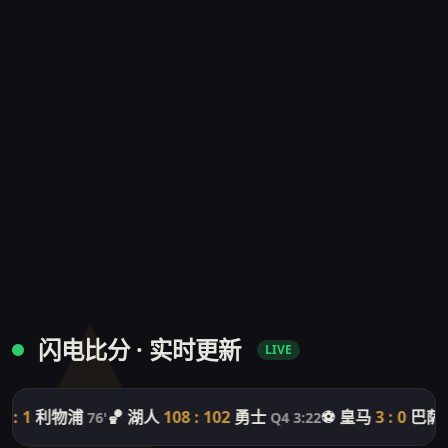
闪电比分 · 实时更新
LIVE
 : 1
利物浦
🏀 湖人
108 : 102
勇士
⚽ 皇马
3 : 0
巴萨
76'
Q4 3:22
58