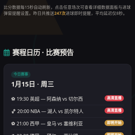
比分数据每15秒自动刷新，点击任意场次可查看详细数据面板与进球
弹窗提醒设置。昨日共推送
247次
进球即时提醒，平均延迟仅8秒。
赛程日历 · 比赛预告
今日赛事
1月15日 · 周三
⚽ 19:30 英超 — 阿森纳 vs 切尔西
高清直播
🏀 20:00 NBA — 湖人 vs 凯尔特人
高清直播
⚽ 21:00 西甲 — 皇马 vs 塞维利亚
即将开始