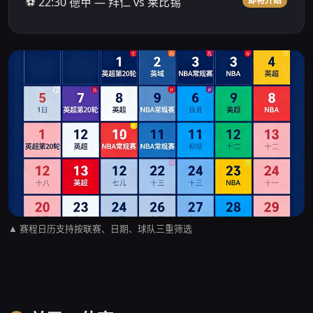
⚽ 22:30 德甲 — 拜仁 vs 莱比锡
即将开始
▲ 赛程日历支持按联赛、日期、球队三重筛选