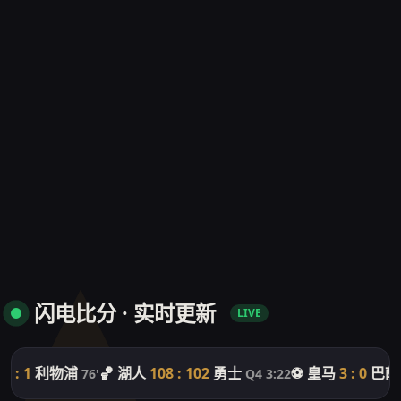
闪电比分 · 实时更新
LIVE
 : 1
利物浦
🏀 湖人
108 : 102
勇士
⚽ 皇马
3 : 0
巴萨
76'
Q4 3:22
5